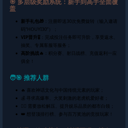
🎯 多层级奖励系统：新手到高手全面覆
盖
新手礼包🎁
：注册即送30次免费旋转（输入邀请
码“HOUYI30”）；
VIP晋升🎖️
：完成投注任务即可升阶，享受返水、
抽奖、专属客服等服务；
高阶挑战🔥
：积分赛、射日战榜、充值返利一应
俱全！
🧑‍🎯 推荐人群
🔥 喜欢神话文化与中国传统元素的玩家；
💰 寻求高爆率、大奖刺激的老虎机爱好者；
🧘‍♀️ 需要放松解压、提升娱乐品质的都市白领；
👑 想登顶排行榜、参与百万奖池的竞技玩家！