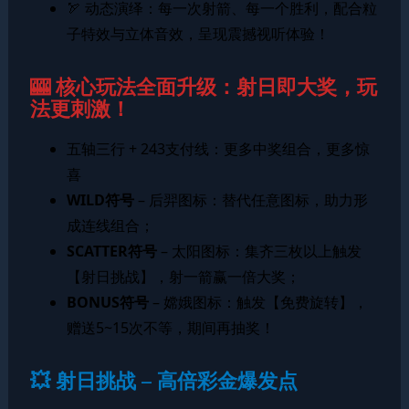
🏹 动态演绎：每一次射箭、每一个胜利，配合粒
子特效与立体音效，呈现震撼视听体验！
🎰 核心玩法全面升级：射日即大奖，玩
法更刺激！
五轴三行 + 243支付线：更多中奖组合，更多惊
喜
WILD符号
– 后羿图标：替代任意图标，助力形
成连线组合；
SCATTER符号
– 太阳图标：集齐三枚以上触发
【射日挑战】，射一箭赢一倍大奖；
BONUS符号
– 嫦娥图标：触发【免费旋转】，
赠送5~15次不等，期间再抽奖！
💥 射日挑战 – 高倍彩金爆发点