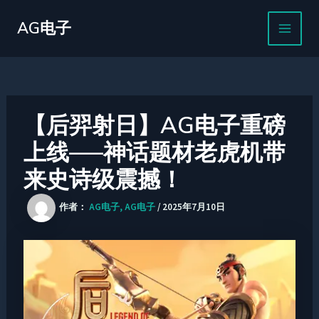
跳
MAIN
至
AG电子
MEN
内
容
【后羿射日】AG电子重磅
上线—–神话题材老虎机带
来史诗级震撼！
作者：
AG电子, AG电子
/
2025年7月10日