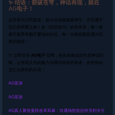
✨ 结语：箭破苍穹，神话再现，就在
AG电子！
后羿曾为万民除患，如今你也能握紧神弓，开启属于
自己的荣耀之旅！在《后羿射日》的世界里，每一箭
都可能带来翻天覆地的好运，每一次挑战都是通向巨
奖的捷径！
🏹 立即登录
AG电子
官网，抢先体验这款年度神话巨
制，让传统文化的魅力与现代科技的奇迹，在你指尖
交汇出胜利的火花！
AG亚游
AG亚游
AG真人聚焦曼联改革风暴：坎通纳怒批拉特克利夫引