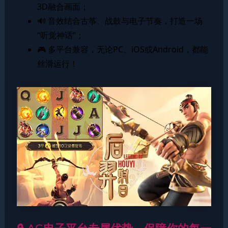
3D融合画面；
🔊 音效结合古筝、战鼓与电子节奏，打造一场
“听觉神话”；
🎮 多平台兼容，无论PC、iOS或Android，都能
丝滑运行！