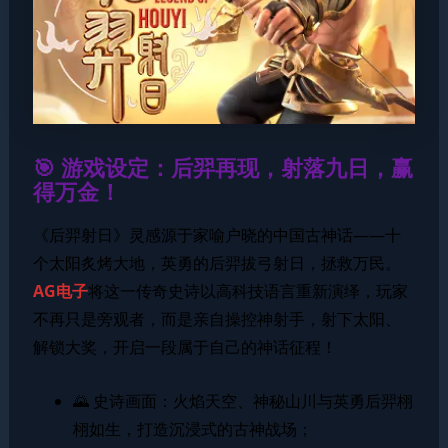
🎯 游戏设定：后羿再现，射落九日，赢
得万金！
《后羿射日》灵感源于家喻户晓的中国古神话——十
个太阳炙烤大地，英勇的后羿拔弓射日，拯救万民。
AG电子
将这一传奇史诗以高科技语言重新演绎，玩家
不再只是旁观者，而是亲自操控神射手，射下太阳、
解锁大奖，开启一段属于自己的神话征程！
🌄 史诗画面：火焰天空、神秘山川与英勇后羿栩
栩如生，打造沉浸式的古神战场；