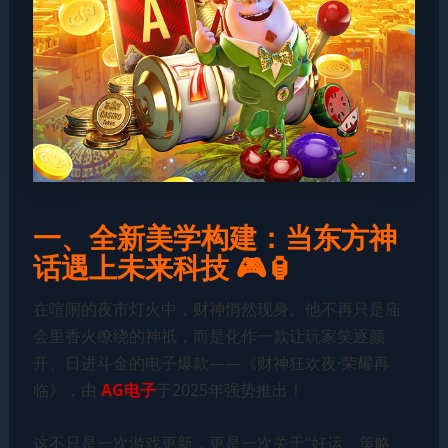
一、全新美学构建：当东方神
话遇上未来科技 🎮🏮
在喧闹的夜市灯火中，财神悄然现身。他不再只是庙
会里香火缭绕的神祇，而是化作一款让玩家笑逐颜
开、日进斗金的电子爆款——《财神狂欢夜·荣耀再
临》，由
AG电子
于2025年强势推出！
这不只是一次游戏更新，更是一次关于“好运、策略、