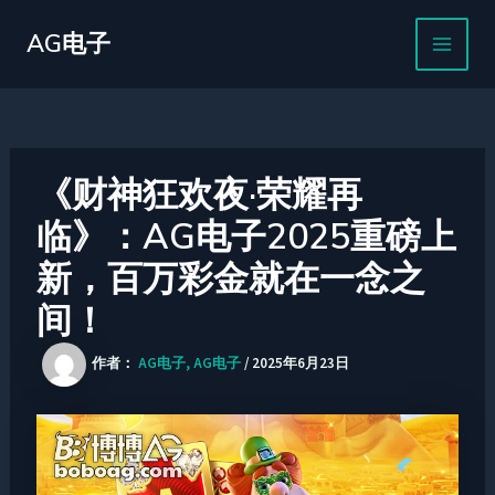
跳
MAIN
至
AG电子
MEN
内
容
《财神狂欢夜·荣耀再
临》：AG电子2025重磅上
新，百万彩金就在一念之
间！
作者：
AG电子, AG电子
/
2025年6月23日