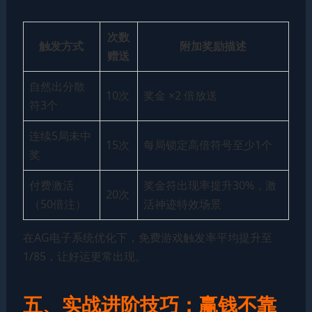
次数
触发方式
附加奖励描述
赠送
自然出分散
10次
奖金 ×2 倍放送
符3个
连续5局未中
15次
每局锁定高倍符号至少1个
奖
付费激活
奖金符出现率提升30%，激
20次
（50倍注）
活神迹特效场景
在AG电子系统优化下，免费游戏触发率平均提升至
1/85，让好运更常出现。
五、实战进阶技巧：赢钱不靠