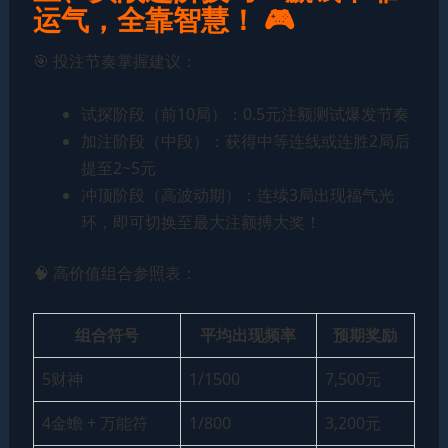
运气，全靠智慧！ 🎮
🎯 投注节奏掌握建议：
试探阶段（前10局）：0.5元注额测试爆发节奏
加注阶段（中段）：获得中等连线或连胜2局后
提至2~5元
冲顶阶段（高波动期）：连续3局出现福气光
环，即可切换至最大注额搏大奖！
🧠 高价值组合参照表：
组合符号
平均出现频率
预期奖励
5财神
1/1500
7,500元
4金蟾 + 万能符
1/800
3,200元