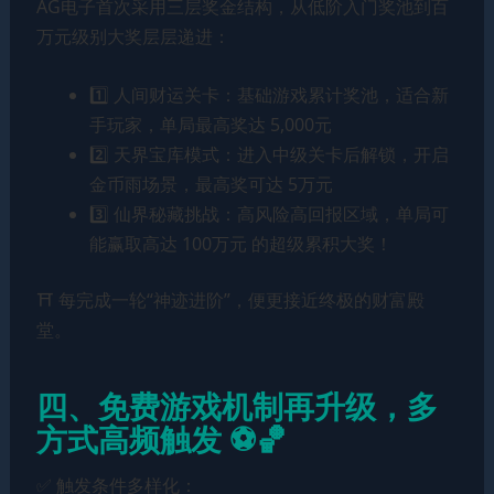
AG电子首次采用三层奖金结构，从低阶入门奖池到百
万元级别大奖层层递进：
1️⃣ 人间财运关卡：基础游戏累计奖池，适合新
手玩家，单局最高奖达 5,000元
2️⃣ 天界宝库模式：进入中级关卡后解锁，开启
金币雨场景，最高奖可达 5万元
3️⃣ 仙界秘藏挑战：高风险高回报区域，单局可
能赢取高达 100万元 的超级累积大奖！
⛩️ 每完成一轮“神迹进阶”，便更接近终极的财富殿
堂。
四、免费游戏机制再升级，多
方式高频触发 ⚽️🏀
✅ 触发条件多样化：