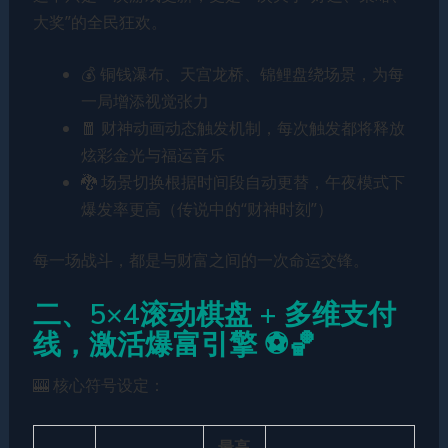
大奖”的全民狂欢。
💰 铜钱瀑布、天宫龙桥、锦鲤盘绕场景，为每
一局增添视觉张力
🧧 财神动画动态触发机制，每次触发都将释放
炫彩金光与福运音乐
🐉 场景切换根据时间段自动更替，午夜模式下
爆发率更高（传说中的“财神时刻”）
每一场战斗，都是与财富之间的一次命运交锋。
二、5×4滚动棋盘 + 多维支付
线，激活爆富引擎 ⚽🏀
🎰 核心符号设定：
最高