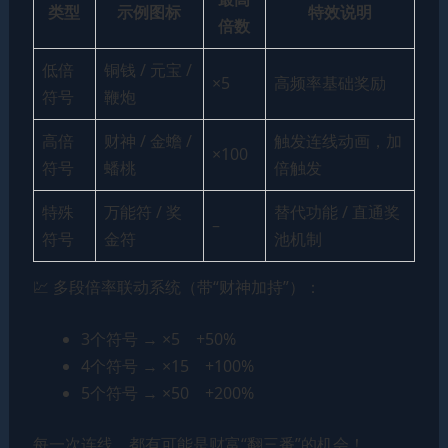
类型
示例图标
特效说明
倍数
低倍
铜钱 / 元宝 /
×5
高频率基础奖励
符号
鞭炮
高倍
财神 / 金蟾 /
触发连线动画，加
×100
符号
蟠桃
倍触发
特殊
万能符 / 奖
替代功能 / 直通奖
–
符号
金符
池机制
💹 多段倍率联动系统（带“财神加持”）：
3个符号 → ×5 +50%
4个符号 → ×15 +100%
5个符号 → ×50 +200%
每一次连线，都有可能是财富“翻三番”的机会！