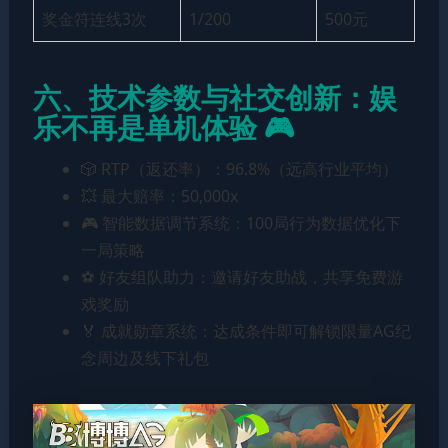
奖金符连线3次
1/200
500元
六、技术参数与社交创新：娱
乐不再是单机体验 🎮
🎲 RTP（返还率）：96.8%（远高行业平均）
💥 最大赔率：50,000x
🎮 智能数据调节系统：100局行为数据优化下
一局策略
⚽️ 好友组队助力：邀请好友助战，共享免费游
戏奖励
🏅 成就勋章系统：达成条件即可解锁限量AG纪
念周边及线下礼包