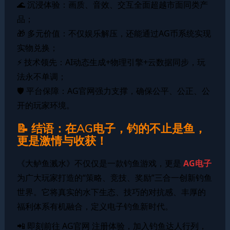
🌊 沉浸体验：画质、音效、交互全面超越市面同类产
品；
🎁 多元价值：不仅娱乐解压，还能通过AG币系统实现
实物兑换；
⚡ 技术领先：AI动态生成+物理引擎+云数据同步，玩
法永不单调；
🛡️ 平台保障：AG官网强力支撑，确保公平、公正、公
开的玩家环境。
📝 结语：在AG电子，钓的不止是鱼，
更是激情与收获！
《大鲈鱼溅水》不仅仅是一款钓鱼游戏，更是
AG电子
为广大玩家打造的“策略、竞技、奖励”三合一创新钓鱼
世界。它将真实的水下生态、技巧的对抗感、丰厚的
福利体系有机融合，定义电子钓鱼新时代。
📲 即刻前往 AG官网 注册体验，加入钓鱼达人行列，