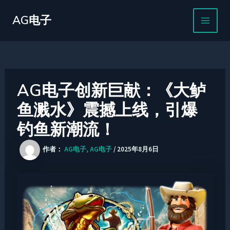
跳
MAIN
至
AG电子
MEN
内
容
AG电子创新巨献：《大鲈
鱼溅水》震撼上线，引爆
钓鱼新潮流！
作者：
AG电子, AG电子
/
2025年8月6日