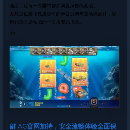
画面，让每一次垂钓都如同置身自然湖泊。
尤其是鱼类挣扎逃脱时的声音反馈与震动感设计，堪
称钓鱼手游领域的一次质变式飞跃。
<h
🔐 AG官网加持，安全流畅体验全面保