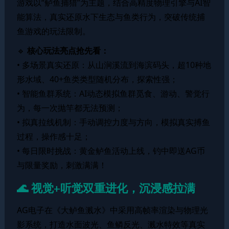
游戏以“鲈鱼捕猎”为主题，结合高精度物理引擎与AI智
能算法，真实还原水下生态与鱼类行为，突破传统捕
鱼游戏的玩法限制。
🔹
核心玩法亮点抢先看：
• 多场景真实还原：从山涧溪流到海滨码头，超10种地
形水域、40+鱼类类型随机分布，探索性强；
• 智能鱼群系统：AI动态模拟鱼群觅食、游动、警觉行
为，每一次抛竿都无法预测；
• 拟真拉线机制：手动调控力度与方向，模拟真实搏鱼
过程，操作感十足；
• 每日限时挑战：黄金鲈鱼活动上线，钓中即送AG币
与限量奖励，刺激满满！
🌊 视觉+听觉双重进化，沉浸感拉满
AG电子在《大鲈鱼溅水》中采用高帧率渲染与物理光
影系统，打造水面波光、鱼鳞反光、溅水特效等真实