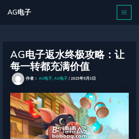
跳
MAIN
至
AG电子
MEN
内
容
AG电子返水终极攻略：让
每一转都充满价值
作者：
AG电子, AG电子
/
2025年9月3日