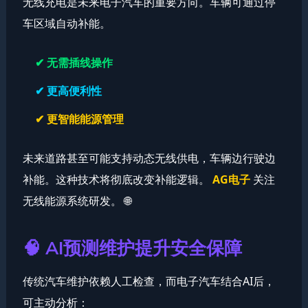
无线充电是未来电子汽车的重要方向。车辆可通过停
车区域自动补能。
✔ 无需插线操作
✔ 更高便利性
✔ 更智能能源管理
未来道路甚至可能支持动态无线供电，车辆边行驶边
补能。这种技术将彻底改变补能逻辑。
AG电子
关注
无线能源系统研发。 🌐
🧠 AI预测维护提升安全保障
传统汽车维护依赖人工检查，而电子汽车结合AI后，
可主动分析：