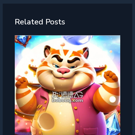
Related Posts