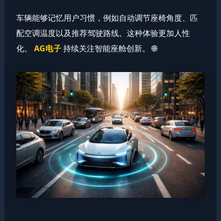
车辆能够记忆用户习惯，例如自动调节座椅角度、匹
配空调温度以及推荐驾驶路线。这种体验更加人性
化。
AG电子
持续关注智能座舱创新。 🌐