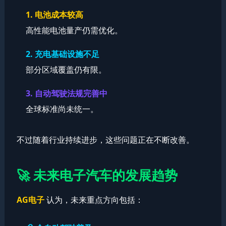
1. 电池成本较高
高性能电池量产仍需优化。
2. 充电基础设施不足
部分区域覆盖仍有限。
3. 自动驾驶法规完善中
全球标准尚未统一。
不过随着行业持续进步，这些问题正在不断改善。
🚀 未来电子汽车的发展趋势
AG电子
认为，未来重点方向包括：