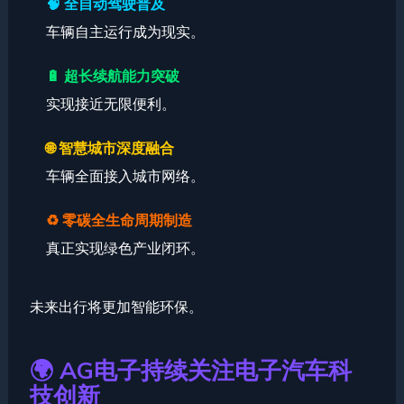
🧠 全自动驾驶普及
车辆自主运行成为现实。
🔋 超长续航能力突破
实现接近无限便利。
🌐 智慧城市深度融合
车辆全面接入城市网络。
♻ 零碳全生命周期制造
真正实现绿色产业闭环。
未来出行将更加智能环保。
🌍 AG电子持续关注电子汽车科
技创新