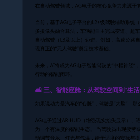
在自动驾驶领域，AG电子的核心竞争力来源于
当前，基于AG电子平台的L2+级驾驶辅助系统
多摄像头融合算法，车辆能自主完成变道、超车
自动驾驶（L3及以上）迈进。例如，高速公路
现真正的“无人驾驶”奠定技术基础。
未来，AI将成为AG电子智能驾驶的“中枢神经
行动的智能闭环。
🛋️ 三、智能座舱：从驾驶空间到“生活
如果说动力是汽车的“心脏”，驾驶是“大脑”，那
AG电子通过AR-HUD（增强现实抬头显示）
为一个有温度的智能生态。 当驾驶员出现疲劳
动调节音乐、灯光与气温，给予适度的安抚与提