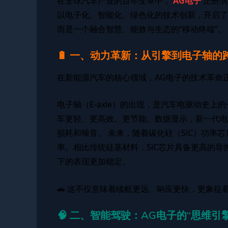
在全球汽车产业的百年变革中，
AG电子
正扮演
以电子化、智能化、绿色化的技术创新，开启了
而是一个融合智慧、能效与生态的“移动终端”。
🔋 一、动力革新：从引擎到电子轴的
在新能源汽车的核心领域，AG电子的技术革命
电子轴（E-axle）的出现，是汽车电驱动史
车更轻、更高效、更节能。数据显示，新一代电
损耗和噪音。 未来，随着碳化硅（SiC）功率
率。相比传统硅基材料，SiC芯片具备更高的
下的表现更加稳定。
🚗 这不仅意味着续航更远、响应更快，更象征
🧠 二、智能驾驶：AG电子的“思维引擎